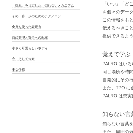
「いつ」「ど
「揺れ」を肯定した、倒れないメカニズム
を個々のデー
その一歩一歩のためのテクノロジー
この情報をも
全身を使った表現力
伝えるべきこ
提供できるよ
自己管理と安全への配慮
小さく可愛らしいボディ
覚えて学ぶ
今、そして未来
PALRO は
主な仕様
同じ場所や時
自発的にその
また、TPO 
PALRO は
知らない言
知らない言葉を
また、周囲の