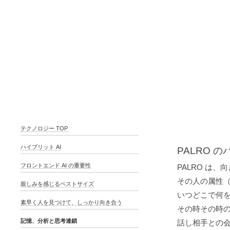
テクノロジー TOP
ハイブリット AI
PALRO 
フロントエンド AI の重要性
PALRO は
その人の属性
親しみを感じるベストサイズ
いつどこで何
素早く人を見つけて、しっかり向き合う
その時その時
記憶、分析と思考連鎖
話し相手との会